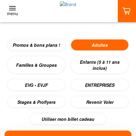
menu
RETOUR
Promos & bons plans !
Adultes
Adultes
1 VOL (DÈS 53€)
Enfants (5 à 11 ans
Familles & Groupes
inclus)
2 VOLS (DÈS 70€)
EVG • EVJF
ENTREPRISES
3 VOLS ET + (DÈS 102€)
Stages & Proflyers
Revenir Voler
ACCUEIL
Utiliser mon billet cadeau