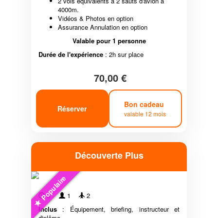
2 vols équivalents à 2 sauts d'avion à
4000m.
Vidéos & Photos en option
Assurance Annulation en option
Valable pour 1 personne
Durée de l'expérience
: 2h sur place
70,00 €
Bon cadeau
Réserver
valable 12 mois
Découverte Plus
Populaire
3'
1
2
Inclus
: Équipement, briefing, instructeur et
diplôme