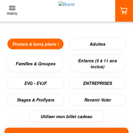
menu
RETOUR
Promos & bons plans !
Adultes
Adultes
1 VOL (DÈS 53€)
Enfants (5 à 11 ans
Familles & Groupes
inclus)
2 VOLS (DÈS 70€)
EVG • EVJF
ENTREPRISES
3 VOLS ET + (DÈS 102€)
Stages & Proflyers
Revenir Voler
ACCUEIL
Utiliser mon billet cadeau